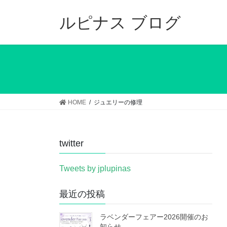
コ
ナ
ン
ビ
ルピナス ブログ
テ
ゲ
ン
ー
ツ
シ
へ
ョ
ス
ン
キ
に
ッ
移
HOME
ジュエリーの修理
プ
動
twitter
Tweets by jplupinas
最近の投稿
ラベンダーフェアー2026開催のお
知らせ