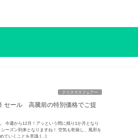
クリスマスフェアー
祭 セール 高騰前の特別価格でご提
。 今週から12月！アッという間に残り1か月となり
スシーズン到来となりますね！ 空気も乾燥し、風邪を
ていくことを意識 […]