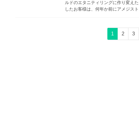
ルドのエタニティリングに作り変えた
したお客様は、何年か前にアメジストリ
投
固
固
固
1
2
3
稿
定
定
定
ペ
ペ
ペ
の
ー
ー
ー
ペ
ジ
ジ
ジ
ー
ジ
送
り