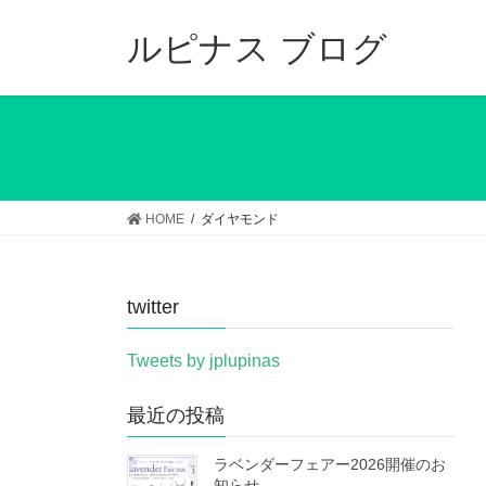
コ
ナ
ン
ビ
ルピナス ブログ
テ
ゲ
ン
ー
ツ
シ
へ
ョ
ス
ン
キ
に
ッ
移
HOME
ダイヤモンド
プ
動
twitter
Tweets by jplupinas
最近の投稿
ラベンダーフェアー2026開催のお
知らせ